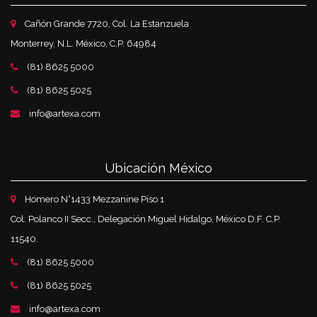
Cañón Grande 7720, Col. La Estanzuela
Monterrey, N.L. México, C.P. 64984
(81) 8625 5000
(81) 8625 5025
info@artexa.com
Ubicación México
Homero N°1433 Mezzanine Piso 1
Col. Polanco II Secc., Delegación Miguel Hidalgo, México D.F. C.P.
11540.
(81) 8625 5000
(81) 8625 5025
info@artexa.com